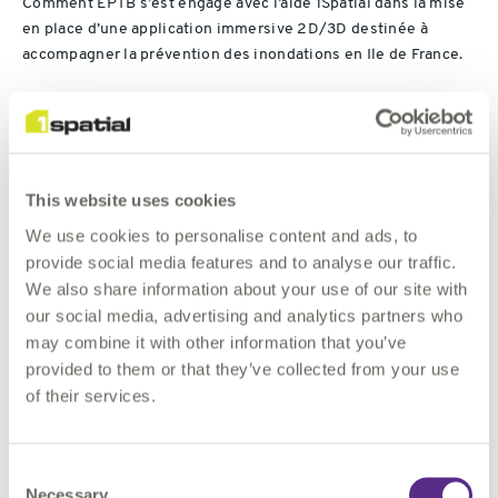
Comment EPTB s’est engagé avec l’aide 1Spatial dans la mise
en place d’une application immersive 2D/3D destinée à
accompagner la prévention des inondations en Ile de France.
Destiné aux collectivités, aux élus, partenaires publics et
privés, ÉgoSeine a pour objectif de répondre par le traitement
de la donnée et par la cartographie au grand défi de la
transition écologique qu’est le risque inondation.
This website uses cookies
We use cookies to personalise content and ads, to
En se basant sur les données de la grande crue de 1910 en
provide social media features and to analyse our traffic.
région parisienne, l’application permet d’anticiper et de
We also share information about your use of our site with
simuler un prochain risque inondation, afin d’aider les
our social media, advertising and analytics partners who
communes à préparer leur plan de préven­­­tion du risque inon­­­
may combine it with other information that you’ve
da­­­tion (PPRI).
provided to them or that they’ve collected from your use
of their services.
Consent
Necessary