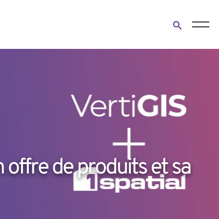
Open
search
form
n offre de produits et sa