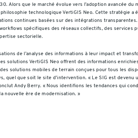
030. Alors que le marché évolue vers l'adoption avancée du
a philosophie technologique VertiGIS Neo. Cette stratégie a é
vations continues basées sur des intégrations transparentes.
 workflows spécifiques des réseaux collectifs, des services p
ertise sectorielle.
sations de l’analyse des informations à leur impact et trans
s solutions VertiGIS Neo offrent des informations enrichies p
des solutions mobiles de terrain conçues pour tous les disposi
, quel que soit le site d’intervention. « Le SIG est devenu 
conclut Andy Berry. « Nous identifions les tendances qui con
la nouvelle ère de modernisation. »