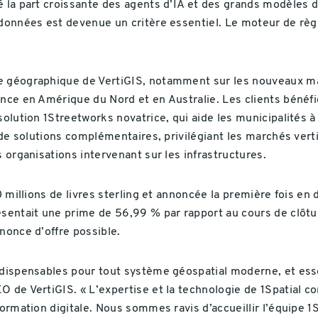
é la part croissante des agents d’IA et des grands modèles 
 données est devenue un critère essentiel. Le moteur de règl
e géographique de VertiGIS, notamment sur les nouveaux ma
nce en Amérique du Nord et en Australie. Les clients bénéfic
solution 1Streetworks novatrice, qui aide les municipalités 
 de solutions complémentaires, privilégiant les marchés vertic
s organisations intervenant sur les infrastructures.
10 millions de livres sterling et annoncée la première fois e
ésentait une prime de 56,99 % par rapport au cours de clôtur
nonce d’offre possible.
ndispensables pour tout système géospatial moderne, et esse
O de VertiGIS. « L’expertise et la technologie de 1Spatial 
ormation digitale. Nous sommes ravis d’accueillir l’équipe 1S