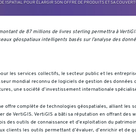
N DE 1SPATIAL POUR ÉLARGIR SON OFFRE DE PRODUITS ET SA COUVE
 montant de 87 millions de livres sterling permettra à Verti
seaux géospatiaux intelligents basés sur l’analyse des donn
ur les services collectifs, le secteur public et les entrepris
isseur mondial reconnu de logiciels de gestion des données 
tures, une société d’investissement internationale spécialis
e offre complète de technologies géospatiales, alliant les s
r de VertiGIS. VertiGIS a bâti sa réputation en offrant des 
 fois des outils de connaissance et d’exploitation du patrimo
x clients les outils permettant d’évaluer, d’enrichir et de 