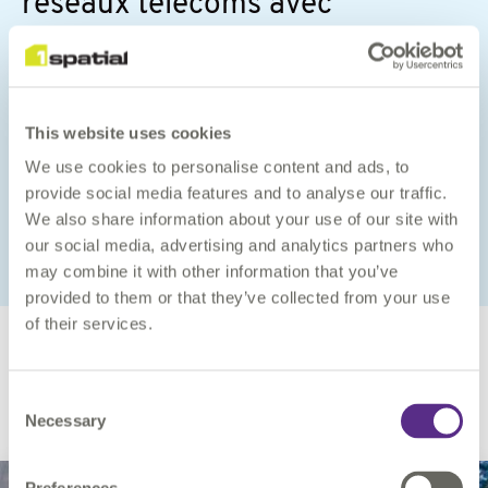
réseaux télécoms avec
1Telecomms.
Dans ce webinaire, nous explorons les fonctionnalités et
avantages clés qu’offre 1Telecomms pour la gestion de
This website uses cookies
vos réseaux , avec des cas d'usages illustrés par des
démonstrations live.
We use cookies to personalise content and ads, to
provide social media features and to analyse our traffic.
We also share information about your use of our site with
REVOIR LE WEBINAIRE
our social media, advertising and analytics partners who
may combine it with other information that you’ve
provided to them or that they’ve collected from your use
of their services.
Vos usages, notre
Consent
Necessary
Selection
technologie
En