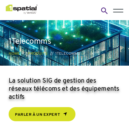
Open
search
form
1Telecomms
HOME
PRODUITS
1TELECOMMS
La solution SIG de gestion des
réseaux télécoms et des équipements
actifs
PARLER À UN EXPERT