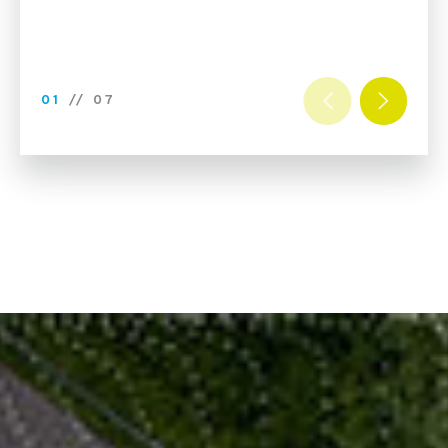
01
//
07