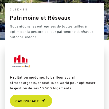
CLIENTS
Patrimoine et Réseaux
Nous aidons les entreprises de toutes tailles à
optimiser la gestion de leur patrimoine et réseaux
outdoor-indoor
Habitation moderne, le bailleur social
Gesti
strasbourgeois, choisit 1Realworld pour optimiser
Energ
la gestion de ses 10 500 logements.
résea
CAS D'USAGE
EN