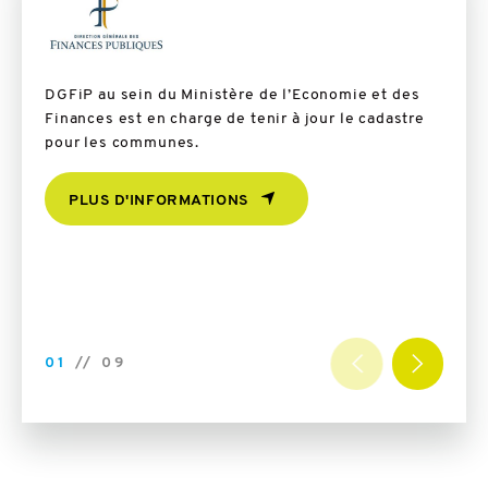
DGFiP au sein du Ministère de l’Economie et des
Pour 
Finances est en charge de tenir à jour le cadastre
donné
pour les communes.
artif
PLUS D'INFORMATIONS
01
//
09