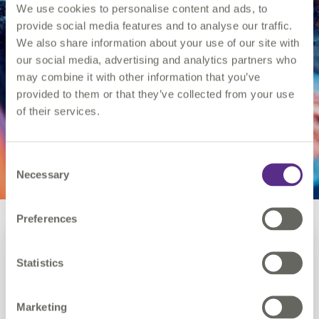
We use cookies to personalise content and ads, to
provide social media features and to analyse our traffic.
We also share information about your use of our site with
DES DONNÉES SPATIALES PLUS
INTELLIGENTES POUR DES SERVICES
our social media, advertising and analytics partners who
PLUS FLUIDES
may combine it with other information that you’ve
Réseaux d'Utilité Publique
provided to them or that they’ve collected from your use
of their services.
Qu'il s'agisse de localiser des actifs souterrains ou
de recueillir des informations sur la qualité des
installations de vos clients, nous collaborons avec
Consent
gestionnaires de réseaux d'utilité publique pour
Necessary
Selection
concevoir des solutions ciblées qui profitent à toute
l'entreprise,
Preferences
Statistics
Marketing
1Spatial a remporté le marché visant à équiper en
Au to