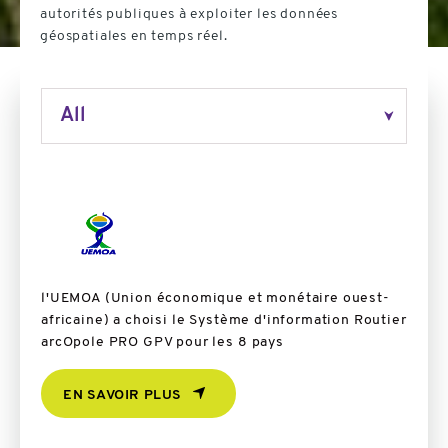
autorités publiques à exploiter les données
géospatiales en temps réel.
l'UEMOA (Union économique et monétaire ouest-
Valid
africaine) a choisi le Système d'information Routier
dispo
arcOpole PRO GPV pour les 8 pays
EN SAVOIR PLUS
PL