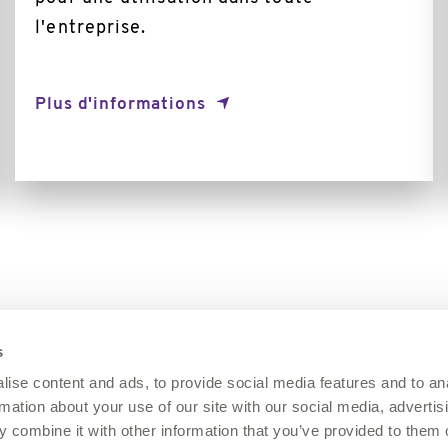
l'entreprise.
Plus d'informations
s
ise content and ads, to provide social media features and to an
rmation about your use of our site with our social media, advertis
News & Evènements
 combine it with other information that you’ve provided to them o
Investisseurs