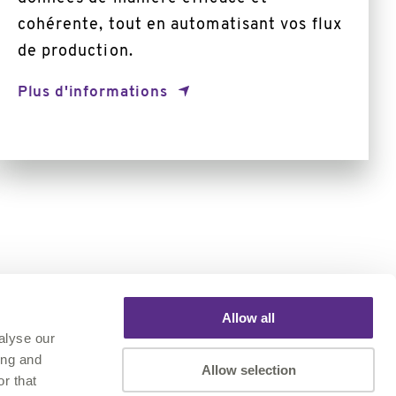
cohérente, tout en automatisant vos flux
de production.
Plus d'informations
Allow all
alyse our
ing and
Inscrivez vous à la newsletter
Allow selection
r that