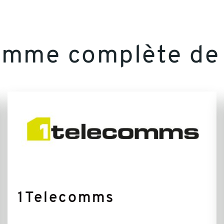
amme complète de 
En
savoir
plus
1Telecomms