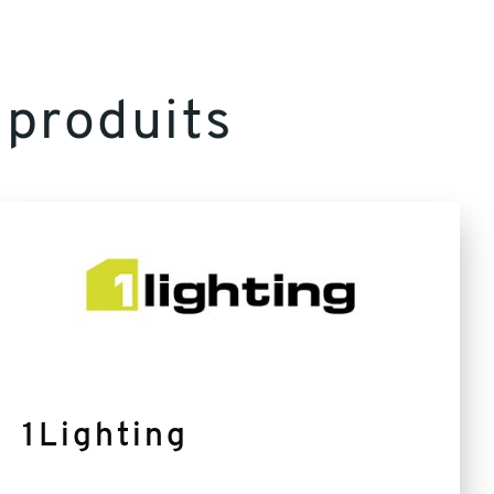
produits
En
savoir
plus
1Lighting