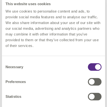
This website uses cookies
Connexion à une grande variété de sources de données
We use cookies to personalise content and ads, to
Améliore la qualité des données à la source
provide social media features and to analyse our traffic.
Prise en charge des données Open-Source
We also share information about your use of our site with
our social media, advertising and analytics partners who
may combine it with other information that you’ve
provided to them or that they’ve collected from your use
of their services.
Renforcez la confiance dans
les données collectées sur le
Consent
terrain
Necessary
Selection
1Capture est alimenté par le moteur de règles
1Integrate
qui
Preferences
permet aux utilisateurs de configurer leurs propres règles
pour la validation, la correction et l'amélioration automatisées
des données.
Statistics