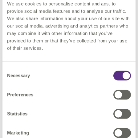
3D
We use cookies to personalise content and ads, to
Données alphanumériques descriptives et techniques
provide social media features and to analyse our traffic.
associées aux actifs géolocalisés.
We also share information about your use of our site with
our social media, advertising and analytics partners who
may combine it with other information that you’ve
Exploitation et
maintenance du patrimoine
provided to them or that they’ve collected from your use
of their services.
Visualisation 2D et 3D de la maquette BIM avec possibilité
de requêter les objets
Consent
Livraison d'une base de données construite pour vos
Necessary
Selection
logiciels de gestion de bâtiment ou de suivi de la
maintenance
Preferences
Nous pouvons une solution complète de gestion 2D/3D
de votre patrimoine, afin de maintenir les informations à
jour tout au long du cycle de vie des actifs.
Statistics
Marketing