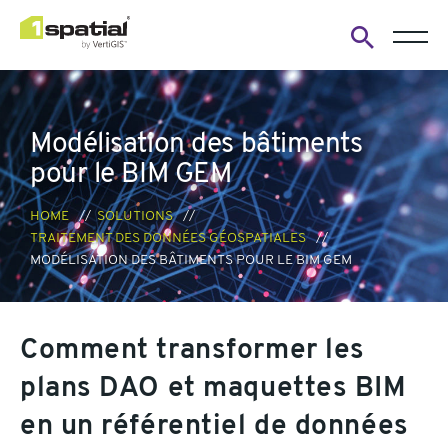
Open
search
form
Modélisation des bâtiments
pour le BIM GEM
HOME
SOLUTIONS
TRAITEMENT DES DONNÉES GÉOSPATIALES
MODÉLISATION DES BÂTIMENTS POUR LE BIM GEM
Comment transformer les
plans DAO et maquettes BIM
en un référentiel de données