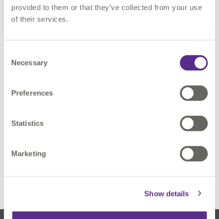
provided to them or that they’ve collected from your use
of their services.
Consent
Necessary
Selection
Notre approche de la
migration
Preferences
Si vous souhaitez en savoir plus sur notre approche de
la qualité des données pour Utility Network, ou si vous
Statistics
voulez une démonstration, contactez-nous.
Marketing
MIGRATION ARCGIS UTILITY NETWORK
Show details