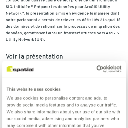
collaboration dans le cadre de leur projet de transformation
SIG. Intitulée " Préparer les données pour ArcGIS Utility
Network ", la présentation a mis en évidence la manière dont
notre partenariat a permis de relever les défis liés à la qualité
des données et de rationaliser le processus de migration des
données, garantissant ainsi un transfert efficace vers ArcGIS
Utility Network (UN).
Voir la présentation
This website uses cookies
We use cookies to personalise content and ads, to
provide social media features and to analyse our traffic.
We also share information about your use of our site with
our social media, advertising and analytics partners who
Please
accept marketing cookies
to watch
this video.
may combine it with other information that you’ve