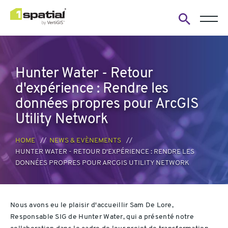
Open
search
form
Hunter Water - Retour
d'expérience : Rendre les
données propres pour ArcGIS
Utility Network
HOME
NEWS & EVÈNEMENTS
HUNTER WATER - RETOUR D'EXPÉRIENCE : RENDRE LES
DONNÉES PROPRES POUR ARCGIS UTILITY NETWORK
Nous avons eu le plaisir d'accueillir Sam De Lore,
Responsable SIG de Hunter Water, qui a présenté notre