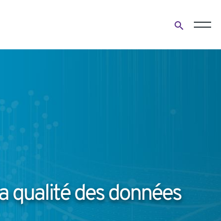
Open
search
form
 la qualité des données