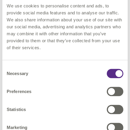
Configurer l'outil pour qu'il pointe vers 1Integrate ;
We use cookies to personalise content and ads, to
Travailler comme d’habitude ;
provide social media features and to analyse our traffic.
We also share information about your use of our site with
Cliquer sur Run Sync dans l'outil ;
our social media, advertising and analytics partners who
Valider les changements dans le VCS
may combine it with other information that you’ve
provided to them or that they’ve collected from your use
Les
of their services.
Consent
Necessary
Selection
Preferences
Statistics
Marketing
modifications que vous avez apportées sont maintenant