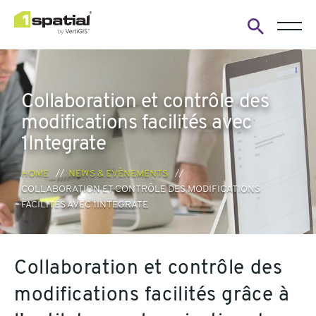
Open
search
form
Collaboration et contrôle des
modifications facilités avec
1Integrate
HOME
NEWS & EVÈNEMENTS
COLLABORATION ET CONTRÔLE DES MODIFICATIONS
FACILITÉS AVEC 1INTEGRATE
Collaboration et contrôle des
modifications facilités grâce à