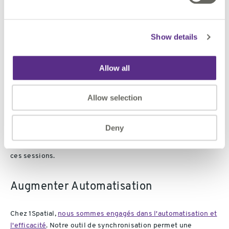
soumises à votre VCS et peuvent être extraites par d'autres
utilisateurs. De même, vous pouvez récupérer les
modifications effectuées par vos coéquipiers. Le VCS peut
Show details
être utilisé pour détecter et résoudre tout conflit ou
différence entre les soumissions des utilisateurs.
Allow all
Comme vous pouvez configurer les parties des données
Allow selection
gérées dans 1Integrate qui sont synchronisées, vous pouvez
sélectionner uniquement certains dossiers de projet. En
pratique, cela vous permet de conserver tous les magasins de
Deny
données et sessions configurés de manière personnalisée, et
de ne mettre à jour que les règles et actions appliquées dans
ces sessions.
Augmenter Automatisation
Chez 1Spatial,
nous sommes engagés dans l'automatisation et
l'efficacité
. Notre outil de synchronisation permet une