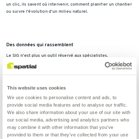
un clic, ils savent où intervenir, comment planifier un chantier
ou suivre l’évolution d’un milieu naturel.
Des données qui rassemblent
Le SIG n’est plus un outil réservé aux spécialistes.
Il relie désormais
les forestiers, les paysagistes, les
écologues, les juristes et les techniciens
autour d’un même
langage : la donnée géographique. Sur les 120 agents de
l’établissement,
près de 70 utilisent aujourd’hui
This website uses cookies
régulièrement le SIG
.
We use cookies to personalise content and ads, to
Un succès rendu possible grâce à un accompagnement de
provide social media features and to analyse our traffic.
proximité, des formations ciblées et des projets prêts à
We also share information about your use of our site with
l’emploi configurés dans
ArcGIS Pro
.
our social media, advertising and analytics partners who
Chacun peut créer sa propre carte, croiser ses observations,
may combine it with other information that you’ve
produire des analyses ou suivre ses indicateurs. Le SIG est
devenu un
outil collectif
, un lien entre les métiers et les
provided to them or that they’ve collected from your use