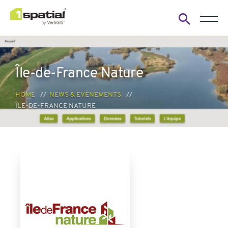
Open
search
form
Île-de-France Nature
HOME
NEWS & EVÈNEMENTS
ÎLE-DE-FRANCE NATURE