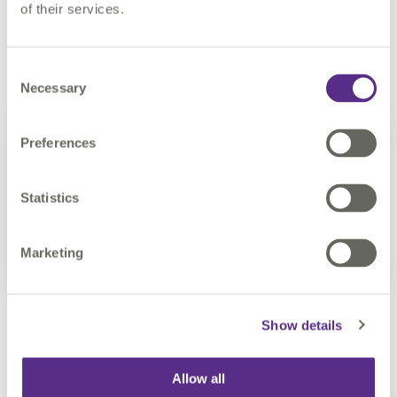
territoires, un moyen de transformer l’observation en action.
of their services.
Consent
Necessary
Selection
Preferences
Statistics
Marketing
Show details
Allow all
Une intelligence territoriale connectée