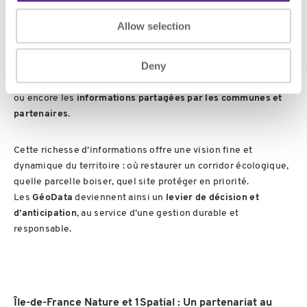
Au-delà des données internes, Île-de-France Nature enrichit
Allow selection
son SIG de
nombreuses sources externes
:
le
cadastre
, les
référentiels de l’IGN
, le
Mode d’Occupation
Deny
du Sol
de l’Institut Paris Région, les
données de l’ONF
, les
données sur les mutations foncières, les
réseaux techniques
ou encore les
informations partagées par les communes et
partenaires
.
Cette richesse d’informations offre une vision fine et
dynamique du territoire : où restaurer un corridor écologique,
quelle parcelle boiser, quel site protéger en priorité.
Les
GéoData
deviennent ainsi un
levier de décision et
d’anticipation
, au service d’une gestion durable et
responsable.
Île-de-France Nature et 1Spatial : Un partenariat au