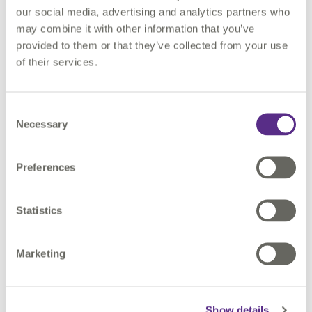
our social media, advertising and analytics partners who
may combine it with other information that you’ve
adresses ;
provided to them or that they’ve collected from your use
repères routiers ;
of their services.
points localisés ;
abscisses curvilignes (PLO).
Consent
Necessary
Selection
Cette correspondance facilite la recherche d'informations et
Preferences
garantit une meilleure cohérence entre les données terrain et
les référentiels routiers.
Statistics
Naviguer facilement entre données et photographies
La navigation est possible dans les deux sens :
Marketing
depuis une photographie, retrouver immédiatement
l'adresse ou l'abscisse curviligne correspondante ;
Show details