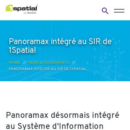
Open
search
form
Panoramax intégré au SIR de
1Spatial
HOME
NEWS & EVÈNEMENTS
PANORAMAX INTÉGRÉ AU SIR DE 1SPATIAL
Panoramax désormais intégré
au Système d'Information