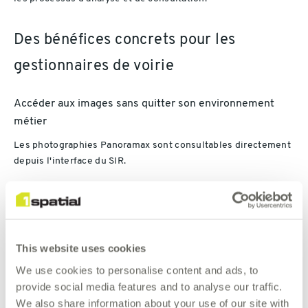
Des bénéfices concrets pour les
gestionnaires de voirie
Accéder aux images sans quitter son environnement
métier
Les photographies Panoramax sont consultables directement
depuis l'interface du SIR.
Les utilisateurs disposent ainsi d'un accès immédiat à une
représentation visuelle du terrain tout en conservant leur
contexte de travail et leurs données métiers.
This website uses cookies
Relier les images aux référentiels routiers
We use cookies to personalise content and ads, to
provide social media features and to analyse our traffic.
L'intégration permet d'associer automatiquement les images
We also share information about your use of our site with
aux localisations utilisées dans les outils de gestion :