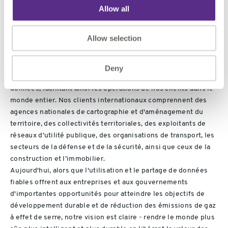
Allow all
Allow selection
A propos de
1Spatial
1Spatial est un leader mondial dans la fourniture de logiciels,
de solutions et d'applications métier de gestion des données
Deny
géospatiales. Nos solutions garantissent la gouvernance des
données, facilitant ainsi les opérations de nos clients dans le
monde entier. Nos clients internationaux comprennent des
agences nationales de cartographie et d'aménagement du
territoire, des collectivités territoriales, des exploitants de
réseaux d’utilité publique, des organisations de transport, les
secteurs de la défense et de la sécurité, ainsi que ceux de la
construction et l’immobilier.
Aujourd'hui, alors que l'utilisation et le partage de données
fiables offrent aux entreprises et aux gouvernements
d'importantes opportunités pour atteindre les objectifs de
développement durable et de réduction des émissions de gaz
à effet de serre, notre vision est claire - rendre le monde plus