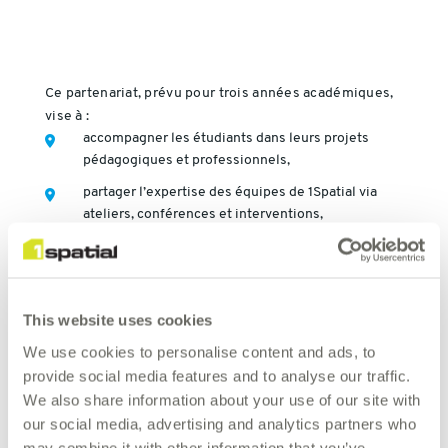
Ce partenariat, prévu pour trois années académiques,
vise à :
accompagner les étudiants dans leurs projets
pédagogiques et professionnels,
partager l’expertise des équipes de 1Spatial via
ateliers, conférences et interventions,
contribuer aux actions de la
Fondation ENSG-
Géomatique
, notamment pour soutenir la mobilité
internationale des étudiants.
This website uses cookies
We use cookies to personalise content and ads, to
provide social media features and to analyse our traffic.
Au-delà de la transmission de compétences, ce
We also share information about your use of our site with
parrainage illustre la volonté de 1Spatial de soutenir
our social media, advertising and analytics partners who
une formation d’excellence et de favoriser
may combine it with other information that you’ve