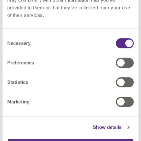
l’innovation dans le domaine stratégique du géo-
provided to them or that they’ve collected from your use
numérique et des systèmes d’information
of their services.
géographique.
Consent
Necessary
Selection
Preferences
Statistics
Marketing
Show details