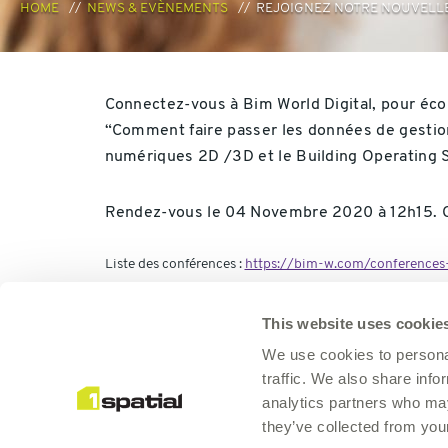
HOME
NEWS & EVÈNEMENTS
REJOIGNEZ NOTRE NOUVELLE
Connectez-vous à Bim World Digital, pour éco
“Comment faire passer les données de gestio
numériques 2D /3D et le Building Operating 
Rendez-vous le 04 Novembre 2020 à 12h15. Con
Liste des conférences :
https://bim-w.com/conferences-
This website uses cookie
We use cookies to personal
À propos
traffic. We also share info
analytics partners who may
Produits
they’ve collected from your
Solutions