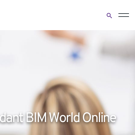
Open
search
form
dant BIM World Online