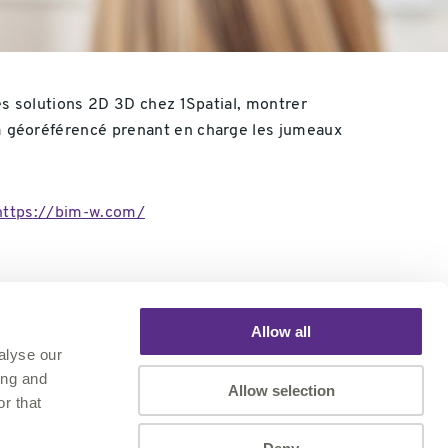
s solutions 2D 3D chez 1Spatial, montrer
 géoréférencé prenant en charge les jumeaux
https://bim-w.com/
Allow all
alyse our
Inscrivez vous à la newsletter
ing and
Allow selection
r that
INSCRIVEZ-VOUS