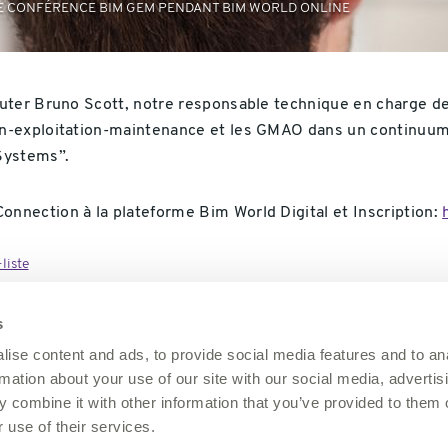
 CONFÉRENCE BIM GEM PENDANT BIM WORLD ONLINE
uter Bruno Scott, notre responsable technique en charge de
n-exploitation-maintenance et les GMAO dans un continuum
Systems”.
nection à la plateforme Bim World Digital et Inscription:
liste
s
ise content and ads, to provide social media features and to an
News & Evènements
rmation about your use of our site with our social media, advertis
 combine it with other information that you’ve provided to them o
Investisseurs
 use of their services.
Carrière