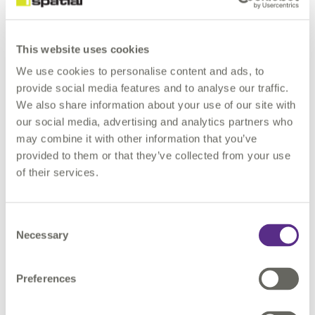
GIS Framework 2024 sortie juillet
2024
This website uses cookies
We use cookies to personalise content and ads, to
GIS Framework 2023.1 sortie janvier
provide social media features and to analyse our traffic.
2024
We also share information about your use of our site with
our social media, advertising and analytics partners who
may combine it with other information that you’ve
GIS Framework 2023.0 sortie octobre
provided to them or that they’ve collected from your use
2023
of their services.
GIS Framework 2022.1 sortie en avril
Consent
2023
Necessary
Selection
GIS Framework 2022 sorti le
Preferences
08/08/2022