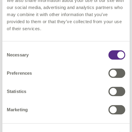
We also share information about your use of our site with
Une démonstration en situation
our social media, advertising and analytics partners who
may combine it with other information that you’ve
provided to them or that they’ve collected from your use
📍
Ce webinaire s’adresse aux
utilisateurs de
Next’ADS
, aux
of their services.
instructeurs ADS, aux référents SIG et aux directions
urbanisme.
Consent
Necessary
Selection
Preferences
Statistics
Marketing
Please
accept marketing cookies
to watch this
video.