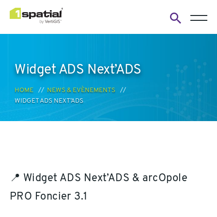
Open
search
form
Widget ADS Next’ADS
HOME
NEWS & EVÈNEMENTS
WIDGET ADS NEXT’ADS
📍 Widget ADS Next’ADS & arcOpole
PRO Foncier 3.1