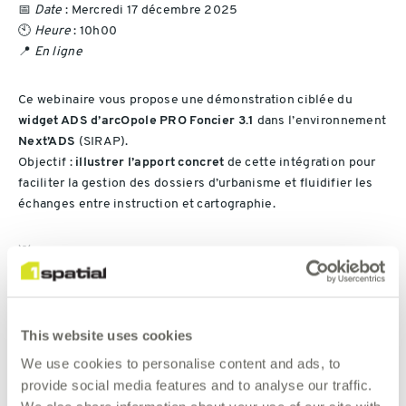
📅
Date
: Mercredi 17 décembre 2025
🕙
Heure
: 10h00
📍
En ligne
Ce webinaire vous propose une démonstration ciblée du
widget ADS d’arcOpole PRO Foncier 3.1
dans l’environnement
Next’ADS
(SIRAP).
Objectif :
illustrer l’apport concret
de cette intégration pour
faciliter la gestion des dossiers d’urbanisme et fluidifier les
échanges entre instruction et cartographie.
💡
Ce que vous apprendrez :
Le fonctionnement du widget dans l’environnement
Next’ADS
This website uses cookies
We use cookies to personalise content and ads, to
Les bénéfices concrets pour les agents instructeurs
provide social media features and to analyse our traffic.