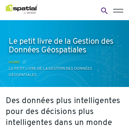
Open
search
form
Le petit livre de la Gestion des
Données Géospatiales
HOME
LE PETIT LIVRE DE LA GESTION DES DONNÉES
GÉOSPATIALES
Des données plus intelligentes
pour des décisions plus
intelligentes dans un monde